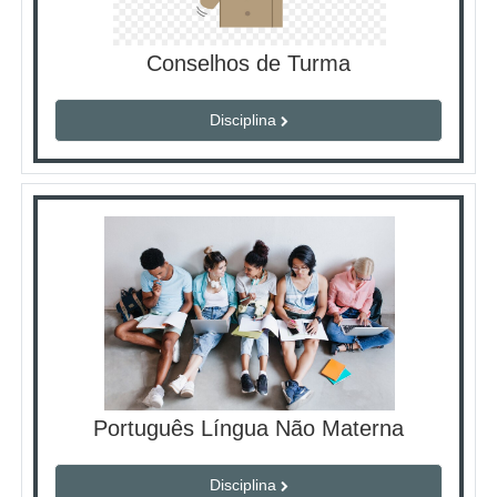
Conselhos de Turma
Disciplina
Português Língua Não Materna
Disciplina