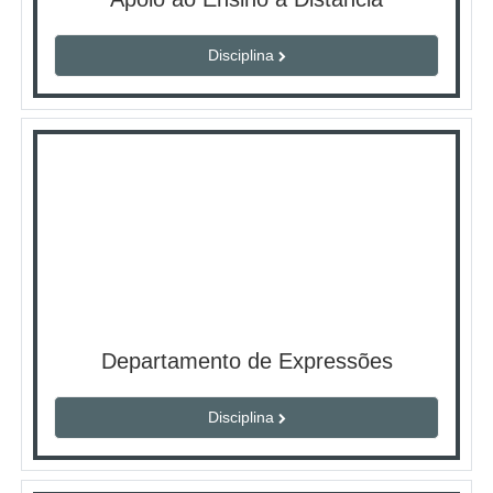
Disciplina
Departamento de Expressões
Disciplina