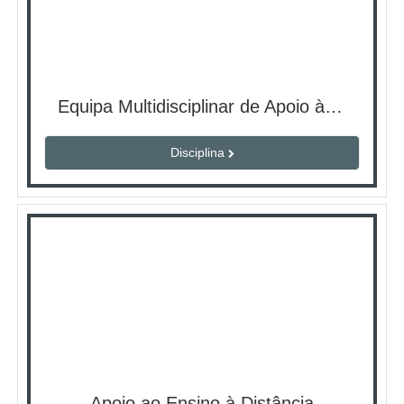
Equipa Multidisciplinar de Apoio à Educação Inclusiva
Disciplina
Apoio ao Ensino à Distância