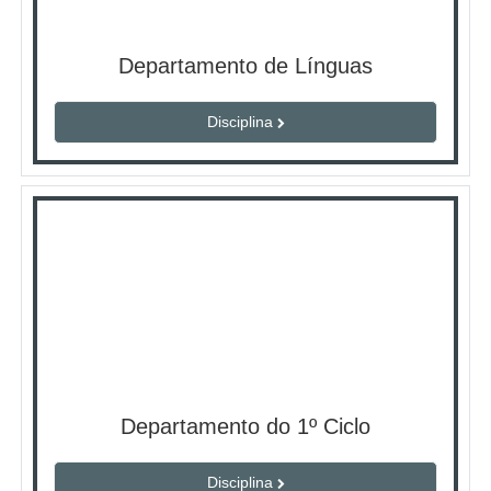
Departamento de Línguas
Disciplina
Departamento do 1º Ciclo
Disciplina