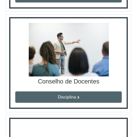
Conselho de Docentes
Disciplina